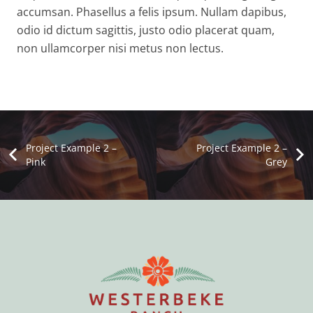
accumsan. Phasellus a felis ipsum. Nullam dapibus,
odio id dictum sagittis, justo odio placerat quam,
non ullamcorper nisi metus non lectus.
Project Example 2 –
Project Example 2 –
Pink
Grey
Project Example 1 – Magazine
Project Example 3 – Blue
Project Example 3 – Grey
Project Example 2 – Grey
Photography
Photography
Mockups
Video