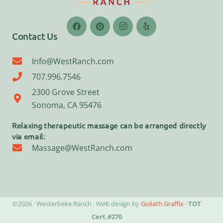
Contact Us
Info@WestRanch.com
707.996.7546
2300 Grove Street
Sonoma, CA 95476
Relaxing therapeutic massage can be arranged directly
via email:
Massage@WestRanch.com
©2026 · Westerbeke Ranch · Web design by
Goliath Graffix
·
TOT
Cert.#270